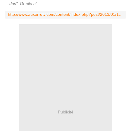
dos". Or elle n'...
http://www.auxerretv.com/content/index.php?post/2013/01/14/Arquebuse-%3A-la-charge-de-la-bouch%C3%A8re
Publicité