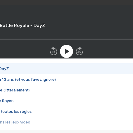
 Battle Royale - DayZ
 DayZ
 a 13 ans (et vous l'avez ignoré)
e (littéralement)
im Rayan
 toutes les règles
s les jeux vidéo
us choquant de Rockstar ? - Le scandale BULLY